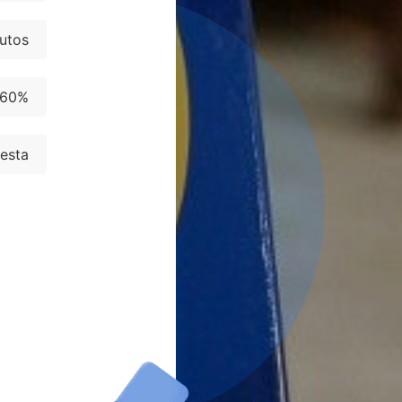
utos
60%
uesta