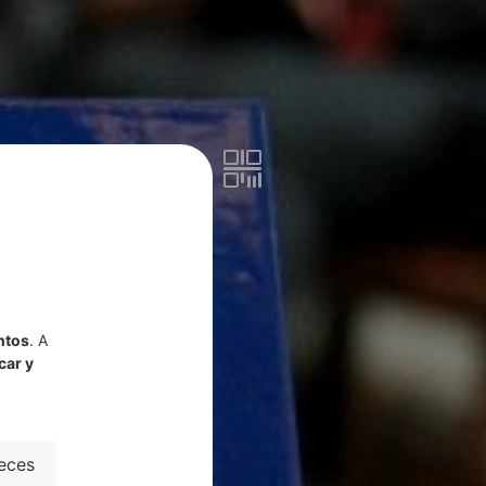
ntos
. A
car y
eces