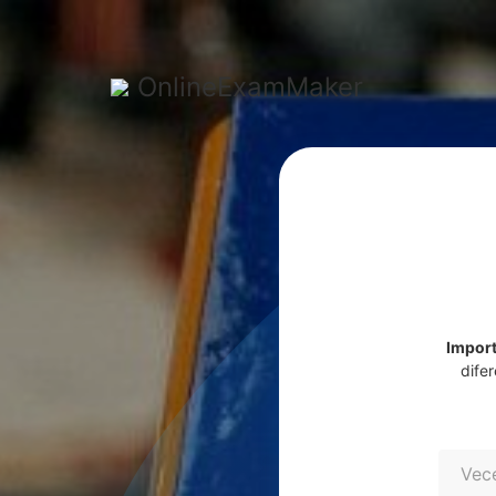
OnlineExamMaker
Import
dife
Vece