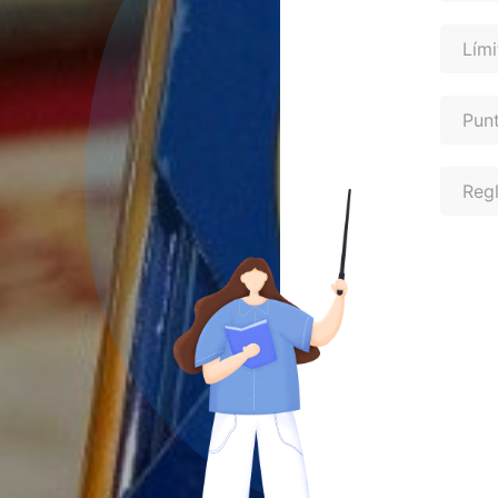
Lími
Pun
Regl